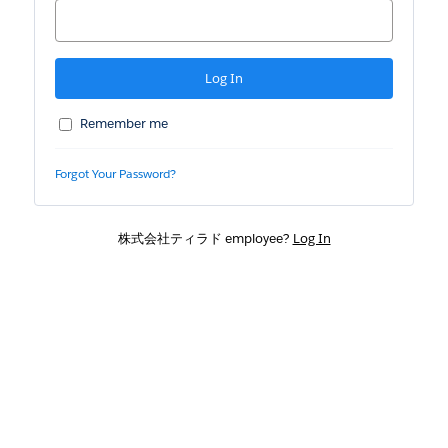
Remember me
Forgot Your Password?
株式会社ティラド employee?
Log In