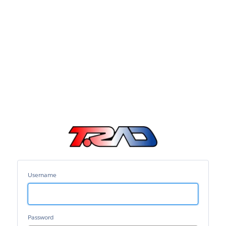
テ
ィ
ラ
ド
取
Username
引
先
ポ
ー
タ
Password
ル